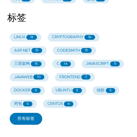
标签
LINUX
CRYPTOGRAPHY
18
16
ASP.NET
CODESMITH
15
15
三层架构
C
JAVASCRIPT
15
14
11
JAVAWEB
FRONTEND
10
7
DOCKER
UBUNTU
动软
5
5
5
闭包
CENTOS
5
4
所有标签