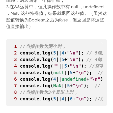
false，则返回第一个操作数；
3.在&&运算中，但凡操作数中有 null ，undefined
，NaN 这些特殊值，结果就返回这些值。（虽然这
些值转换为Boolean之后为false，但返回是将这些
值直接输出）
JS
1
2
console
.
log
(
5
||
4
+
"\n"
);
3
console
.
log
(
4
||
5
+
"\n"
);
4
console
.
log
(
""
||
5
+
"\n"
);
5
console
.
log
(
null
||
5
+
"\n"
);
6
console
.
log
(
4
||
undefined
+
"\n"
);
7
console
.
log
(
NaN
||
5
+
"\n"
);
8
9
console
.
log
(
5
||
4
||
6
+
"\n"
);