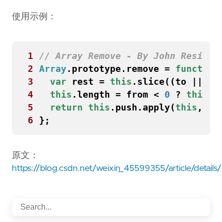
使用示例：
JS
1
2
Array
.
prototype
.
remove
=
function
3
var
rest
=
this
.
slice
((
to
||
fr
4
this
.
length
=
from
<
0
?
this
.
l
5
return
this
.
push
.
apply
(
this
,
re
6
};
原文：
https://blog.csdn.net/weixin_45599355/article/detail