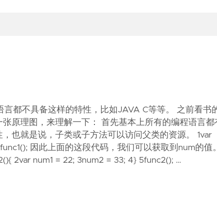
语言都不具备这样的特性，比如JAVA C等等。 之前看书
张原理图，来理解一下： 首先基本上所有的编程语言都
也就是说，子类或子方法可以访问父类的资源。 1var
og(num); 4} 5func1(); 因此上面的这段代码，我们可以获取到num的值
 num1 = 22; 3num2 = 33; 4} 5func2(); …