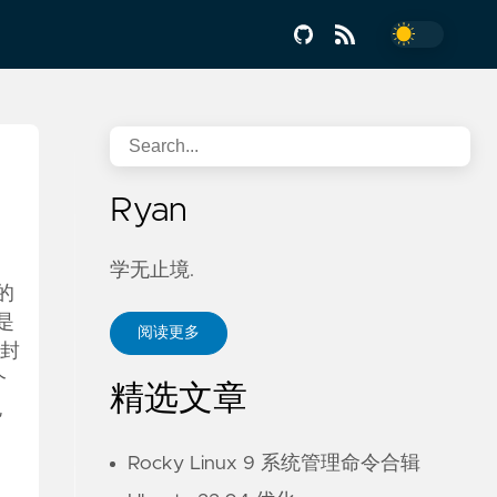
Ryan
学无止境.
的
是
阅读更多
切封
个
精选文章
包
，
Rocky Linux 9 系统管理命令合辑