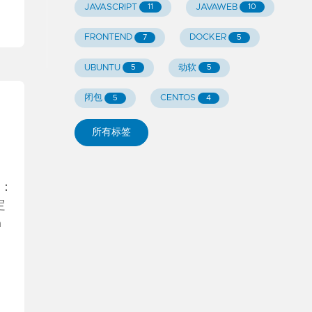
JAVASCRIPT
JAVAWEB
11
10
FRONTEND
DOCKER
7
5
UBUNTU
动软
5
5
闭包
CENTOS
5
4
所有标签
法：
定
n