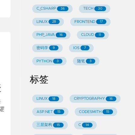
C_CSHARP
TECH
36
30
LINUX
FRONTEND
28
17
PHP_JAVA
CLOUD
16
11
密码学
IOS
9
7
PYTHON
随笔
3
3
标签
代
了
LINUX
CRYPTOGRAPHY
18
16
共
序逻
ASP.NET
CODESMITH
15
15
三层架构
C
15
14