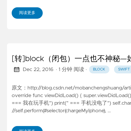
阅读更多
[转]block（闭包）一点也不神秘—
Dec 22, 2016
· 1 分钟 阅读
·
BLOCK
SWIFT
原文：http://blog.csdn.net/mobanchengshuang/art
override func viewDidLoad() { super.viewDidLoad() /
=== 我在玩手机") print(" === 手机没电了") self.charg
//self.perform(#selector(chargeMyIphone), …