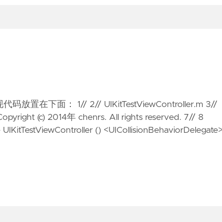
 1// 2// UIKitTestViewController.m 3//
Copyright (c) 2014年 chenrs. All rights reserved. 7// 8
e UIKitTestViewController () <UICollisionBehaviorDelegate