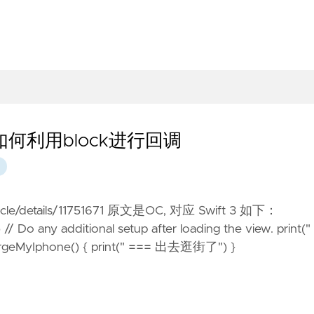
如何利用block进行回调
icle/details/11751671 原文是OC, 对应 Swift 3 如下：
/ Do any additional setup after loading the view. print("
eMyIphone() { print(" === 出去逛街了") }