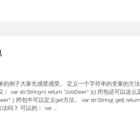
包
个简单的例子大家先感受感受。 定义一个字符串的变量的方
r str:String={ return "JobDeer" }() 闭包还可以这么
er" } 闭包中可以定义get方法。 var str:String{ get{ retur
t方法吗？ 可以的： var …