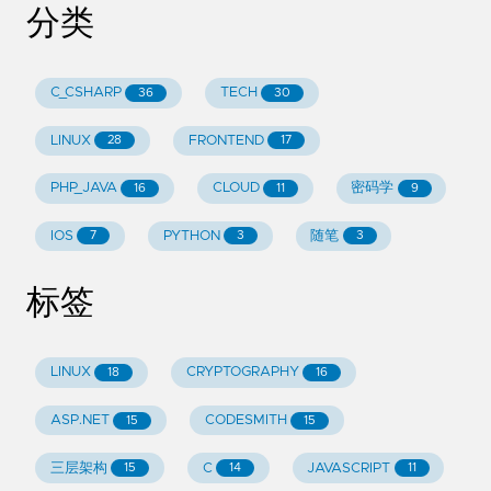
分类
C_CSHARP
TECH
36
30
LINUX
FRONTEND
28
17
PHP_JAVA
CLOUD
密码学
16
11
9
IOS
PYTHON
随笔
7
3
3
标签
LINUX
CRYPTOGRAPHY
18
16
ASP.NET
CODESMITH
15
15
三层架构
C
JAVASCRIPT
15
14
11