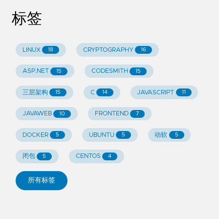
标签
LINUX
CRYPTOGRAPHY
18
16
ASP.NET
CODESMITH
15
15
三层架构
C
JAVASCRIPT
15
14
11
JAVAWEB
FRONTEND
10
7
DOCKER
UBUNTU
动软
5
5
5
闭包
CENTOS
5
4
所有标签