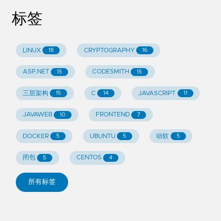
标签
LINUX
CRYPTOGRAPHY
18
16
ASP.NET
CODESMITH
15
15
三层架构
C
JAVASCRIPT
15
14
11
JAVAWEB
FRONTEND
10
7
DOCKER
UBUNTU
动软
5
5
5
闭包
CENTOS
5
4
所有标签