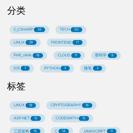
分类
C_CSHARP
TECH
36
30
LINUX
FRONTEND
28
17
PHP_JAVA
CLOUD
密码学
16
11
9
IOS
PYTHON
随笔
7
3
3
标签
LINUX
CRYPTOGRAPHY
18
16
ASP.NET
CODESMITH
15
15
三层架构
C
JAVASCRIPT
15
14
11