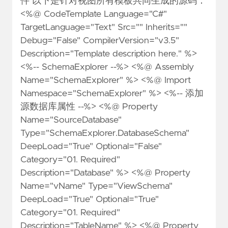
件 以下是针对视图所有模板共同生成的源码：
<%@ CodeTemplate Language="C#"
TargetLanguage="Text" Src="" Inherits=""
Debug="False" CompilerVersion="v3.5"
Description="Template description here." %>
<%-- SchemaExplorer --%> <%@ Assembly
Name="SchemaExplorer" %> <%@ Import
Namespace="SchemaExplorer" %> <%-- 添加
源数据库属性 --%> <%@ Property
Name="SourceDatabase"
Type="SchemaExplorer.DatabaseSchema"
DeepLoad="True" Optional="False"
Category="01. Required"
Description="Database" %> <%@ Property
Name="vName" Type="ViewSchema"
DeepLoad="True" Optional="True"
Category="01. Required"
Description="TableName" %> <%@ Property