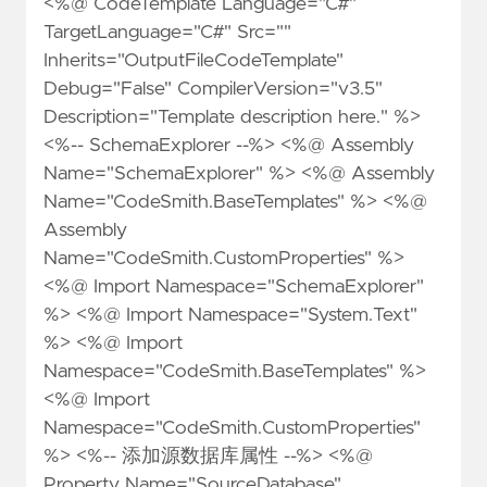
<%@ CodeTemplate Language="C#"
TargetLanguage="C#" Src=""
Inherits="OutputFileCodeTemplate"
Debug="False" CompilerVersion="v3.5"
Description="Template description here." %>
<%-- SchemaExplorer --%> <%@ Assembly
Name="SchemaExplorer" %> <%@ Assembly
Name="CodeSmith.BaseTemplates" %> <%@
Assembly
Name="CodeSmith.CustomProperties" %>
<%@ Import Namespace="SchemaExplorer"
%> <%@ Import Namespace="System.Text"
%> <%@ Import
Namespace="CodeSmith.BaseTemplates" %>
<%@ Import
Namespace="CodeSmith.CustomProperties"
%> <%-- 添加源数据库属性 --%> <%@
Property Name="SourceDatabase"