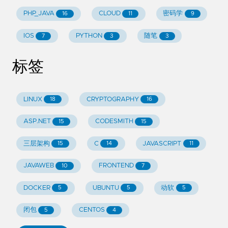
PHP_JAVA
CLOUD
密码学
16
11
9
IOS
PYTHON
随笔
7
3
3
标签
LINUX
CRYPTOGRAPHY
18
16
ASP.NET
CODESMITH
15
15
三层架构
C
JAVASCRIPT
15
14
11
JAVAWEB
FRONTEND
10
7
DOCKER
UBUNTU
动软
5
5
5
闭包
CENTOS
5
4