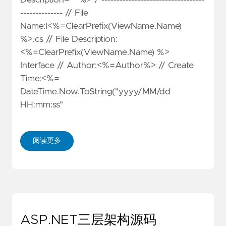
-------------- // File
Name:I<%=ClearPrefix(ViewName.Name)
%>.cs // File Description:
<%=ClearPrefix(ViewName.Name) %>
Interface // Author:<%=Author%> // Create
Time:<%=
DateTime.Now.ToString("yyyy/MM/dd
HH:mm:ss"
阅读更多
ASP.NET三层架构源码