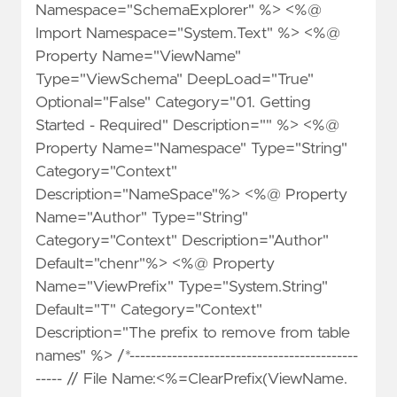
Namespace="SchemaExplorer" %> <%@
Import Namespace="System.Text" %> <%@
Property Name="ViewName"
Type="ViewSchema" DeepLoad="True"
Optional="False" Category="01. Getting
Started - Required" Description="" %> <%@
Property Name="Namespace" Type="String"
Category="Context"
Description="NameSpace"%> <%@ Property
Name="Author" Type="String"
Category="Context" Description="Author"
Default="chenr"%> <%@ Property
Name="ViewPrefix" Type="System.String"
Default="T" Category="Context"
Description="The prefix to remove from table
names" %> /*-------------------------------------------
----- // File Name:<%=ClearPrefix(ViewName.