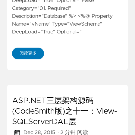
DeepLoad="True" Optional="False"
Category="01. Required"
Description="Database" %> <%@ Property
Name="vName" Type="ViewSchema"
DeepLoad="True" Optional="
阅读更多
ASP.NET三层架构源码
(CodeSmith版)之十一：View-
SQLServerDAL层
Dec 28, 2015
· 2 分钟 阅读