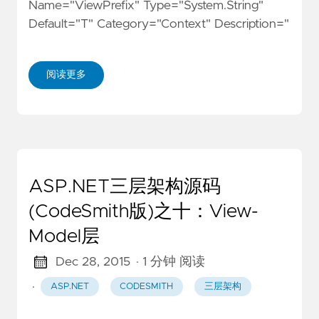
Name="ViewPrefix" Type="System.String"
Default="T" Category="Context" Description="
阅读更多
ASP.NET三层架构源码
(CodeSmith版)之十：View-
Model层
Dec 28, 2015
· 1 分钟 阅读
·
ASP.NET
CODESMITH
三层架构