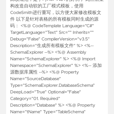
构改造自动软的工厂模式模板，使用
CodeSmith进行重写，以方便大家修改模板文
件 以下是针对表格的所有模板同时生成的源
码： <%@ CodeTemplate Language="C#"
TargetLanguage="Text" Src="" Inherits=""
Debug="False" CompilerVersion="v3.5"
Description="生成所有模板文件" %> <%--
SchemaExplorer --%> <%@ Assembly
Name="SchemaExplorer" %> <%@ Import
Namespace="SchemaExplorer" %> <%-- 添加
源数据库属性 --%> <%@ Property
Name="SourceDatabase"
Type="SchemaExplorer.DatabaseSchema"
DeepLoad="True" Optional="False"
Category="01. Required"
Description="Database" %> <%@ Property
Name="tName" Type="TableSchema"