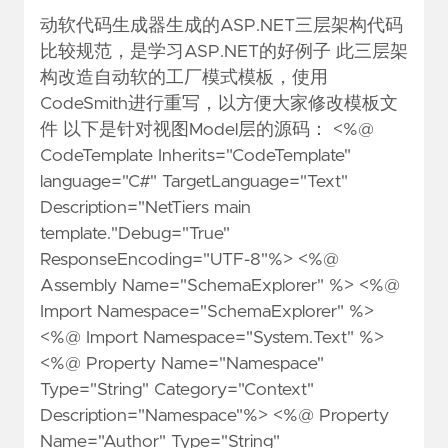
动软代码生成器生成的ASP.NET三层架构代码
比较规范，是学习ASP.NET的好例子 此三层架
构改造自动软的工厂模式模板，使用
CodeSmith进行重写，以方便大家修改模板文
件 以下是针对视图Model层的源码： <%@
CodeTemplate Inherits="CodeTemplate"
language="C#" TargetLanguage="Text"
Description="NetTiers main
template."Debug="True"
ResponseEncoding="UTF-8"%> <%@
Assembly Name="SchemaExplorer" %> <%@
Import Namespace="SchemaExplorer" %>
<%@ Import Namespace="System.Text" %>
<%@ Property Name="Namespace"
Type="String" Category="Context"
Description="Namespace"%> <%@ Property
Name="Author" Type="String"