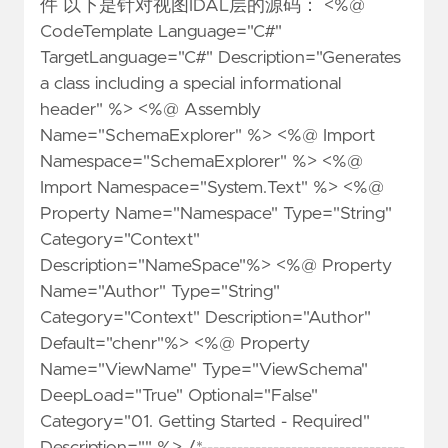
件 以下是针对视图IDAL层的源码： <%@
CodeTemplate Language="C#"
TargetLanguage="C#" Description="Generates
a class including a special informational
header" %> <%@ Assembly
Name="SchemaExplorer" %> <%@ Import
Namespace="SchemaExplorer" %> <%@
Import Namespace="System.Text" %> <%@
Property Name="Namespace" Type="String"
Category="Context"
Description="NameSpace"%> <%@ Property
Name="Author" Type="String"
Category="Context" Description="Author"
Default="chenr"%> <%@ Property
Name="ViewName" Type="ViewSchema"
DeepLoad="True" Optional="False"
Category="01. Getting Started - Required"
Description="" %> /*----------------------------------