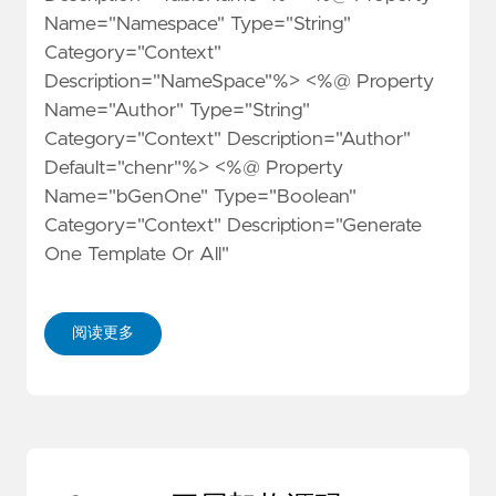
Name="Namespace" Type="String"
Category="Context"
Description="NameSpace"%> <%@ Property
Name="Author" Type="String"
Category="Context" Description="Author"
Default="chenr"%> <%@ Property
Name="bGenOne" Type="Boolean"
Category="Context" Description="Generate
One Template Or All"
阅读更多