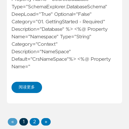
Type="SchemaExplorer.DatabaseSchema"
DeepLoad="True" Optional="False"
Category="01. GettingStarted - Required"
Description="Database" %> <%@ Property
Name="Namespace" Type="String"
Category="Context"
Description="NameSpace"
Default="CrsNameSpace"%> <%@ Property
Name="
阅读更多
«
1
2
»