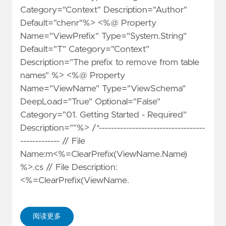
Category="Context" Description="Author"
Default="chenr"%> <%@ Property
Name="ViewPrefix" Type="System.String"
Default="T" Category="Context"
Description="The prefix to remove from table
names" %> <%@ Property
Name="ViewName" Type="ViewSchema"
DeepLoad="True" Optional="False"
Category="01. Getting Started - Required"
Description=""%> /*-----------------------------------
------------- // File
Name:m<%=ClearPrefix(ViewName.Name)
%>.cs // File Description:
<%=ClearPrefix(ViewName.
阅读更多