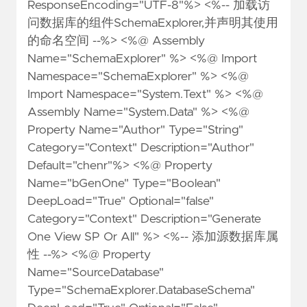
ResponseEncoding="UTF-8"%> <%-- 加载访
问数据库的组件SchemaExplorer,并声明其使用
的命名空间 --%> <%@ Assembly
Name="SchemaExplorer" %> <%@ Import
Namespace="SchemaExplorer" %> <%@
Import Namespace="System.Text" %> <%@
Assembly Name="System.Data" %> <%@
Property Name="Author" Type="String"
Category="Context" Description="Author"
Default="chenr"%> <%@ Property
Name="bGenOne" Type="Boolean"
DeepLoad="True" Optional="false"
Category="Context" Description="Generate
One View SP Or All" %> <%-- 添加源数据库属
性 --%> <%@ Property
Name="SourceDatabase"
Type="SchemaExplorer.DatabaseSchema"