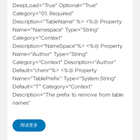
DeepLoad="True" Optional="True"
Category="01. Required"
Description="TableName" %> <%@ Property
Name="Namespace" Type="String"
Category="Context"
Description="NameSpace"%> <%@ Property
Name="Author" Type="String"
Category="Context" Description="Author"
Default="chenr"%> <%@ Property
Name="TablePrefix" Type="System.String"
Default="T" Category="Context"
Description="The prefix to remove from table
names"
阅读更多