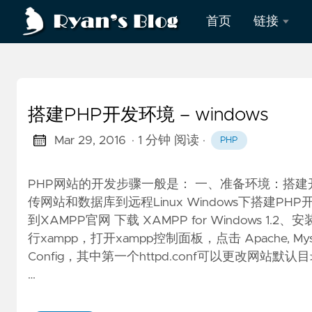
首页
链接
PDF
删除
回车
搭建PHP开发环境 – windows
资源
Mar 29, 2016
· 1 分钟 阅读
·
PHP
下载
PHP网站的开发步骤一般是： 一、准备环境：搭建
过程
传网站和数据库到远程Linux Windows下搭建PH
考核
到XAMPP官网 下载 XAMPP for Windows 1.2
行xampp，打开xampp控制面板，点击 Apache, My
Config，其中第一个httpd.conf可以更改网站默认
…