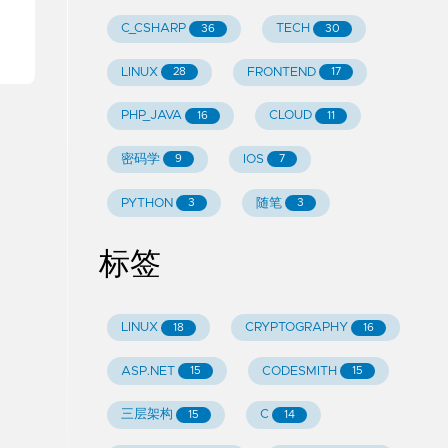
C_CSHARP
TECH
36
30
LINUX
FRONTEND
28
17
PHP_JAVA
CLOUD
16
11
密码学
IOS
9
7
PYTHON
随笔
3
3
标签
LINUX
CRYPTOGRAPHY
18
16
ASP.NET
CODESMITH
15
15
三层架构
C
15
14