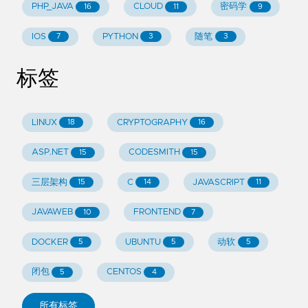
PHP_JAVA
CLOUD
密码学
16
11
9
IOS
PYTHON
随笔
7
3
3
标签
LINUX
CRYPTOGRAPHY
18
16
ASP.NET
CODESMITH
15
15
三层架构
C
JAVASCRIPT
15
14
11
JAVAWEB
FRONTEND
10
7
DOCKER
UBUNTU
动软
5
5
5
闭包
CENTOS
5
4
所有标签