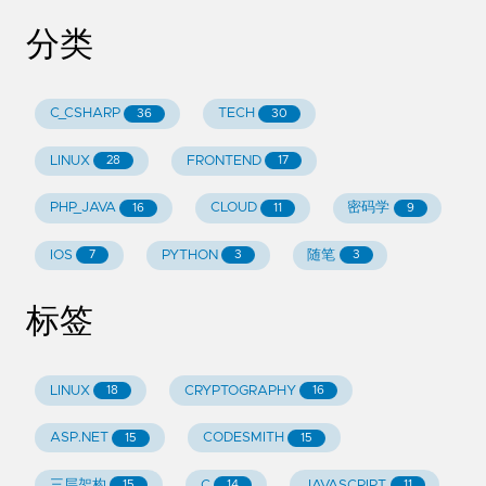
分类
C_CSHARP
TECH
36
30
LINUX
FRONTEND
28
17
PHP_JAVA
CLOUD
密码学
16
11
9
IOS
PYTHON
随笔
7
3
3
标签
LINUX
CRYPTOGRAPHY
18
16
ASP.NET
CODESMITH
15
15
三层架构
C
JAVASCRIPT
15
14
11