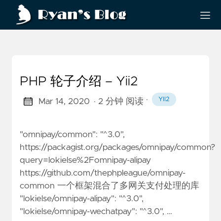
PHP 轮子介绍 – Yii2
·
YII2
Mar 14, 2020
· 2 分钟 阅读
"omnipay/common": "^3.0",
https://packagist.org/packages/omnipay/common?
query=lokielse%2Fomnipay-alipay
https://github.com/thephpleague/omnipay-
common
一个框架混合了多网关支付处理的库
"lokielse/omnipay-alipay": "^3.0",
"lokielse/omnipay-wechatpay": "^3.0", …