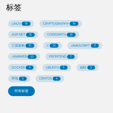
标签
LINUX
CRYPTOGRAPHY
18
16
ASP.NET
CODESMITH
15
15
三层架构
C
JAVASCRIPT
15
14
11
JAVAWEB
FRONTEND
10
7
DOCKER
UBUNTU
动软
5
5
5
闭包
CENTOS
5
4
所有标签