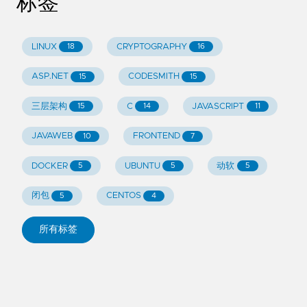
标签
LINUX
CRYPTOGRAPHY
18
16
ASP.NET
CODESMITH
15
15
三层架构
C
JAVASCRIPT
15
14
11
JAVAWEB
FRONTEND
10
7
DOCKER
UBUNTU
动软
5
5
5
闭包
CENTOS
5
4
所有标签