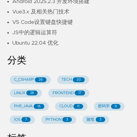
Android 2025.2.3 开发环境搭建
Vue3.x 及相关热门技术
VS Code设置键盘快捷键
JS中的逻辑运算符
Ubuntu 22.04 优化
分类
C_CSHARP
TECH
36
30
LINUX
FRONTEND
28
17
PHP_JAVA
CLOUD
密码学
16
11
9
IOS
PYTHON
随笔
7
3
3