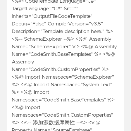
<%@ CodeTemplate Language="C#"
TargetLanguage="C#" Src=""
Inherits="OutputFileCodeTemplate"
Debug="False" CompilerVersion="v3.5"
Description="Template description here." %>
<%-- SchemaExplorer --%> <%@ Assembly
Name="SchemaExplorer" %> <%@ Assembly
Name="CodeSmith.BaseTemplates" %> <%@
Assembly
Name="CodeSmith.CustomProperties" %>
<%@ Import Namespace="SchemaExplorer"
%> <%@ Import Namespace="System.Text"
%> <%@ Import
Namespace="CodeSmith.BaseTemplates" %>
<%@ Import
Namespace="CodeSmith.CustomProperties"
%> <%-- 添加源数据库属性 --%> <%@
Property Name="SourceDatabase"