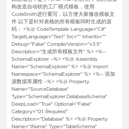
构改造自动软的工厂模式模板，使用
CodeSmith进行重写，以方便大家修改模板文
件 以下是针对表格的所有模板同时生成的源
码： <%@ CodeTemplate Language="C#"
TargetLanguage="Text" Src="" Inherits=""
Debug="False" CompilerVersion="v3.5"
Description="生成所有模板文件" %> <%--
SchemaExplorer --%> <%@ Assembly
Name="SchemaExplorer" %> <%@ Import
Namespace="SchemaExplorer" %> <%-- 添加
源数据库属性 --%> <%@ Property
Name="SourceDatabase"
Type="SchemaExplorer.DatabaseSchema"
DeepLoad="True" Optional="False"
Category="01. Required"
Description="Database" %> <%@ Property
Name="tName" Type="TableSchema"