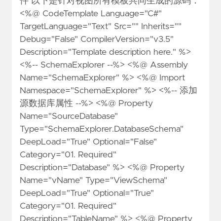
件 以下是针对视图所有模板共同生成的源码：
<%@ CodeTemplate Language="C#"
TargetLanguage="Text" Src="" Inherits=""
Debug="False" CompilerVersion="v3.5"
Description="Template description here." %>
<%-- SchemaExplorer --%> <%@ Assembly
Name="SchemaExplorer" %> <%@ Import
Namespace="SchemaExplorer" %> <%-- 添加
源数据库属性 --%> <%@ Property
Name="SourceDatabase"
Type="SchemaExplorer.DatabaseSchema"
DeepLoad="True" Optional="False"
Category="01. Required"
Description="Database" %> <%@ Property
Name="vName" Type="ViewSchema"
DeepLoad="True" Optional="True"
Category="01. Required"
Description="TableName" %> <%@ Property