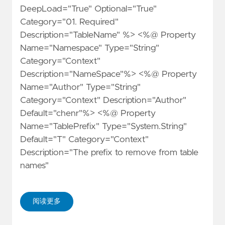
DeepLoad="True" Optional="True"
Category="01. Required"
Description="TableName" %> <%@ Property
Name="Namespace" Type="String"
Category="Context"
Description="NameSpace"%> <%@ Property
Name="Author" Type="String"
Category="Context" Description="Author"
Default="chenr"%> <%@ Property
Name="TablePrefix" Type="System.String"
Default="T" Category="Context"
Description="The prefix to remove from table
names"
阅读更多