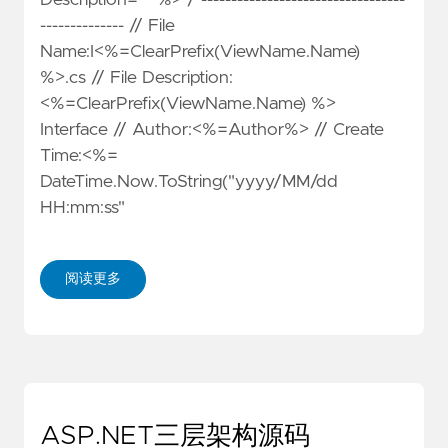
-------------- // File
Name:I<%=ClearPrefix(ViewName.Name)
%>.cs // File Description:
<%=ClearPrefix(ViewName.Name) %>
Interface // Author:<%=Author%> // Create
Time:<%=
DateTime.Now.ToString("yyyy/MM/dd
HH:mm:ss"
阅读更多
ASP.NET三层架构源码