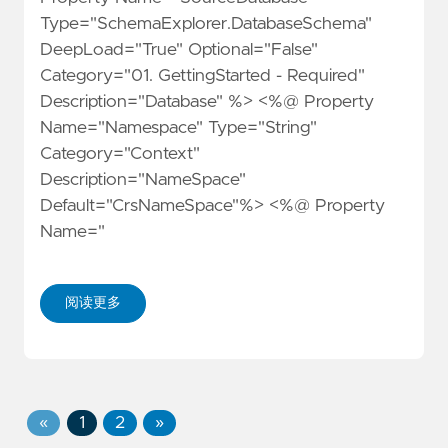
Type="SchemaExplorer.DatabaseSchema"
DeepLoad="True" Optional="False"
Category="01. GettingStarted - Required"
Description="Database" %> <%@ Property
Name="Namespace" Type="String"
Category="Context"
Description="NameSpace"
Default="CrsNameSpace"%> <%@ Property
Name="
阅读更多
«
1
2
»