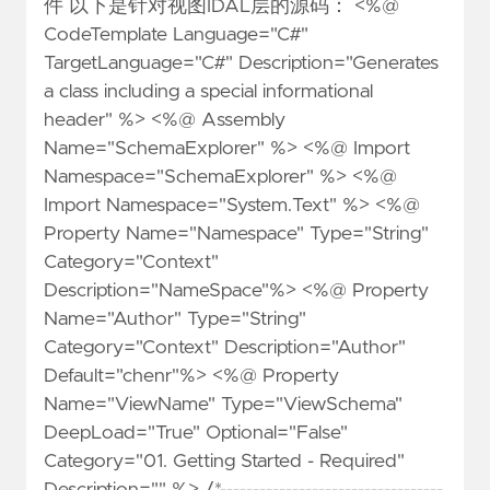
件 以下是针对视图IDAL层的源码： <%@
CodeTemplate Language="C#"
TargetLanguage="C#" Description="Generates
a class including a special informational
header" %> <%@ Assembly
Name="SchemaExplorer" %> <%@ Import
Namespace="SchemaExplorer" %> <%@
Import Namespace="System.Text" %> <%@
Property Name="Namespace" Type="String"
Category="Context"
Description="NameSpace"%> <%@ Property
Name="Author" Type="String"
Category="Context" Description="Author"
Default="chenr"%> <%@ Property
Name="ViewName" Type="ViewSchema"
DeepLoad="True" Optional="False"
Category="01. Getting Started - Required"
Description="" %> /*----------------------------------