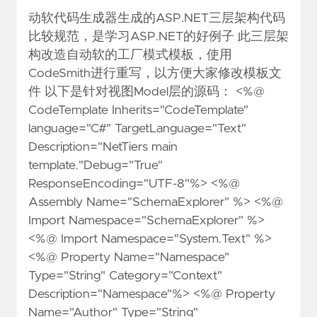
动软代码生成器生成的ASP.NET三层架构代码
比较规范，是学习ASP.NET的好例子 此三层架
构改造自动软的工厂模式模板，使用
CodeSmith进行重写，以方便大家修改模板文
件 以下是针对视图Model层的源码： <%@
CodeTemplate Inherits="CodeTemplate"
language="C#" TargetLanguage="Text"
Description="NetTiers main
template."Debug="True"
ResponseEncoding="UTF-8"%> <%@
Assembly Name="SchemaExplorer" %> <%@
Import Namespace="SchemaExplorer" %>
<%@ Import Namespace="System.Text" %>
<%@ Property Name="Namespace"
Type="String" Category="Context"
Description="Namespace"%> <%@ Property
Name="Author" Type="String"