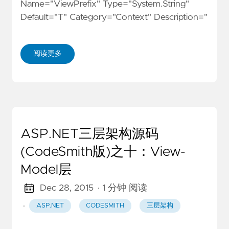
Name="ViewPrefix" Type="System.String"
Default="T" Category="Context" Description="
阅读更多
ASP.NET三层架构源码
(CodeSmith版)之十：View-
Model层
Dec 28, 2015
· 1 分钟 阅读
·
ASP.NET
CODESMITH
三层架构