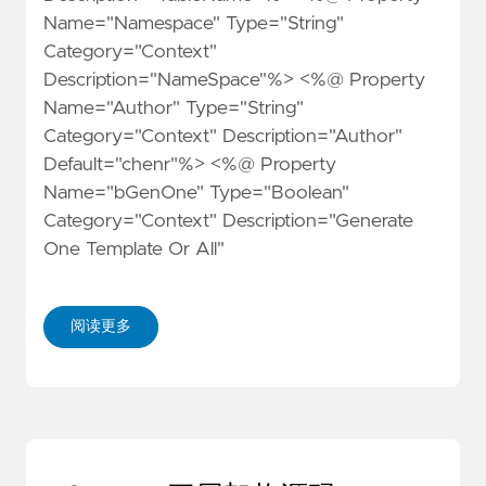
Name="Namespace" Type="String"
Category="Context"
Description="NameSpace"%> <%@ Property
Name="Author" Type="String"
Category="Context" Description="Author"
Default="chenr"%> <%@ Property
Name="bGenOne" Type="Boolean"
Category="Context" Description="Generate
One Template Or All"
阅读更多