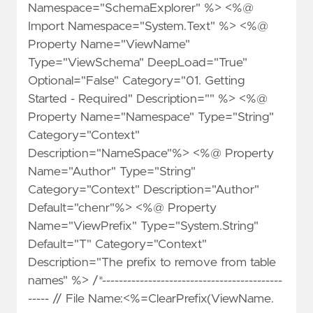
Namespace="SchemaExplorer" %> <%@
Import Namespace="System.Text" %> <%@
Property Name="ViewName"
Type="ViewSchema" DeepLoad="True"
Optional="False" Category="01. Getting
Started - Required" Description="" %> <%@
Property Name="Namespace" Type="String"
Category="Context"
Description="NameSpace"%> <%@ Property
Name="Author" Type="String"
Category="Context" Description="Author"
Default="chenr"%> <%@ Property
Name="ViewPrefix" Type="System.String"
Default="T" Category="Context"
Description="The prefix to remove from table
names" %> /*-------------------------------------------
----- // File Name:<%=ClearPrefix(ViewName.