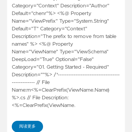
Category="Context" Description="Author"
Default="chenr"%> <%@ Property
Name="ViewPrefix" Type="System.String"
Default="T" Category="Context"
Description="The prefix to remove from table
names" %> <%@ Property
Name="ViewName" Type="ViewSchema"
DeepLoad="True" Optional="False"
Category="01. Getting Started - Required"
Description=""%> /*-----------------------------------
------------- // File
Name:m<%=ClearPrefix(ViewName.Name)
%>.cs // File Description:
<%=ClearPrefix(ViewName.
阅读更多