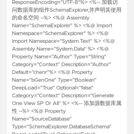
ResponseEncoding="UTF-8"%> <%-- 加载访
问数据库的组件SchemaExplorer,并声明其使用
的命名空间 --%> <%@ Assembly
Name="SchemaExplorer" %> <%@ Import
Namespace="SchemaExplorer" %> <%@
Import Namespace="System.Text" %> <%@
Assembly Name="System.Data" %> <%@
Property Name="Author" Type="String"
Category="Context" Description="Author"
Default="chenr"%> <%@ Property
Name="bGenOne" Type="Boolean"
DeepLoad="True" Optional="false"
Category="Context" Description="Generate
One View SP Or All" %> <%-- 添加源数据库属
性 --%> <%@ Property
Name="SourceDatabase"
Type="SchemaExplorer.DatabaseSchema"