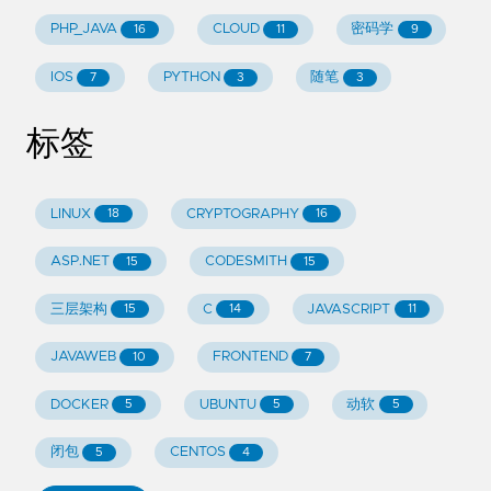
PHP_JAVA
CLOUD
密码学
16
11
9
IOS
PYTHON
随笔
7
3
3
标签
LINUX
CRYPTOGRAPHY
18
16
ASP.NET
CODESMITH
15
15
三层架构
C
JAVASCRIPT
15
14
11
JAVAWEB
FRONTEND
10
7
DOCKER
UBUNTU
动软
5
5
5
闭包
CENTOS
5
4