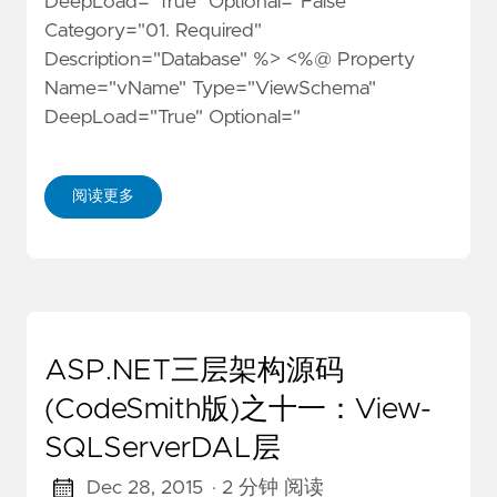
DeepLoad="True" Optional="False"
Category="01. Required"
Description="Database" %> <%@ Property
Name="vName" Type="ViewSchema"
DeepLoad="True" Optional="
阅读更多
ASP.NET三层架构源码
(CodeSmith版)之十一：View-
SQLServerDAL层
Dec 28, 2015
· 2 分钟 阅读