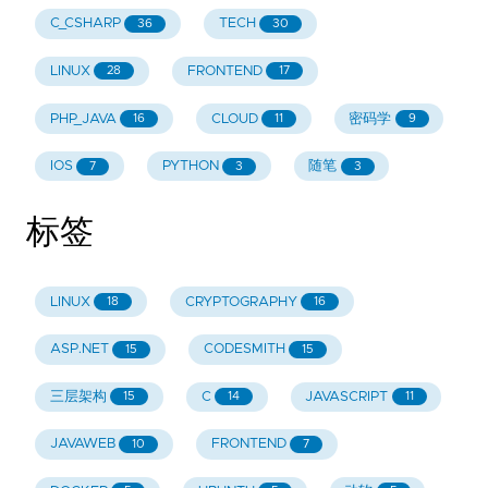
C_CSHARP
TECH
36
30
LINUX
FRONTEND
28
17
PHP_JAVA
CLOUD
密码学
16
11
9
IOS
PYTHON
随笔
7
3
3
标签
LINUX
CRYPTOGRAPHY
18
16
ASP.NET
CODESMITH
15
15
三层架构
C
JAVASCRIPT
15
14
11
JAVAWEB
FRONTEND
10
7