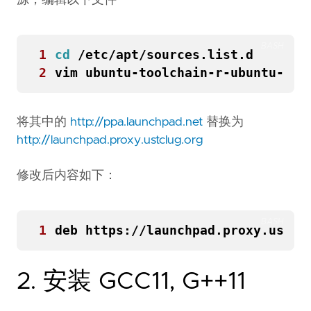
BASH
1
cd
2
将其中的
http://ppa.launchpad.net
替换为
http://launchpad.proxy.ustclug.org
修改后内容如下：
BASH
1
deb https://launchpad.proxy.ustcl
2. 安装 GCC11, G++11